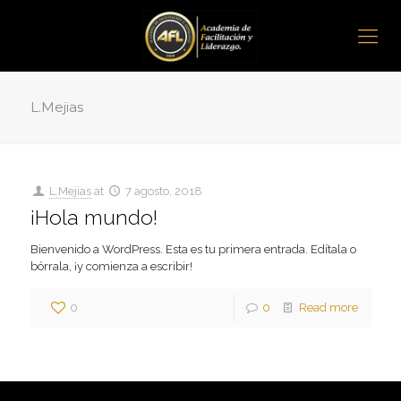
L.Mejias
L.Mejias
at
7 agosto, 2018
¡Hola mundo!
Bienvenido a WordPress. Esta es tu primera entrada. Edítala o
bórrala, ¡y comienza a escribir!
0
0
Read more